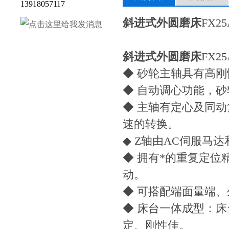
13918057117
斜进式外圆磨床
FX2
斜进式外圆磨床
FX2
◆ 砂轮主轴具有高
◆ 自动调心功能，
◆ 主轴有定心及同
速的转换。
◆ Z轴由AC伺服马
◆ 拥有*的重复定
动。
◆ 可搭配端面量端、
◆ 床台一体成型：
定、刚性佳。