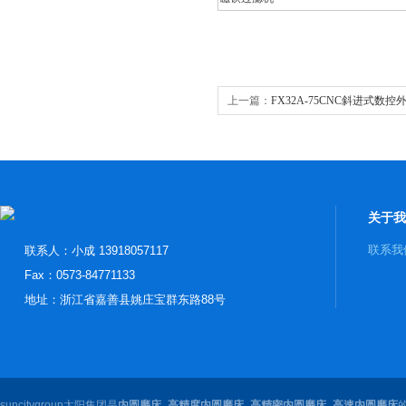
上一篇：
FX32A-75CNC斜进式数控
关于我
联系我
联系人：小成 13918057117
Fax：0573-84771133
地址：浙江省嘉善县姚庄宝群东路88号
suncitygroup太阳集团是
内圆磨床_高精度内圆磨床_高精密内圆磨床_高速内圆磨床