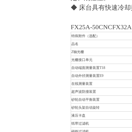
◆ 床台具有快速冷
FX25A-50CNCFX32A
特殊附件（选配）
品名
Z轴光栅
光栅接口单元
自动端面测量装置T18
自动外径测量装置E9
在线测量装置
超声波防撞装置
砂轮自动平衡装置
砂轮头架自动旋转
液压卡盘
纸带过滤机
磁铁过滤机