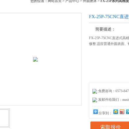
您的位置：
网站首页
>
产品中心
>
外圆磨床
>
FX-25P系列高精
FX-25P-75CN
简要描述：
FX-25P-75CNC直
修整.适应普通外圆表面
免费咨询：0573-8477
发邮件给我们：master@
分享到：
索取报价