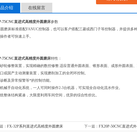
产品介绍
在线留言
25P-75CNC直进式高精度外圆磨床
参数
外圆磨床标准搭配FANUC控制器，也可以客户搭配三菱或西门子等控制器，并提供多
操作者可快速上手。
25P-75CNC直进式高精度外圆磨床
特性：
砂轮修整装置，实现精确的数控修整.适应普通外圆表面、锥形表面、成形外圆表面
进口或国产主动测量装置，实现磨削加工的全闭环控制。
诊断及异常报警等*的控制功能。
机械手自动化系统，一人可同时操作2-3台机器，可实现全自动化流水作业。
统整体结构紧凑，大限度利用车间空间，优异的综合性价比。
篇：
FX-32P系列直进式高精度外圆磨床
下一篇：
FX20P-50CNC直进式