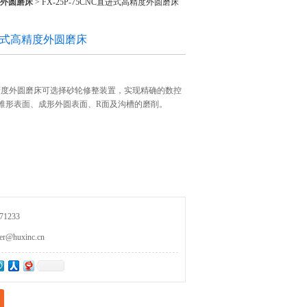
度外圆磨床
> FX-25P-75CNC直进式高精度外圆磨床
C直进式高精度外圆磨床
进式高精度外圆磨床可选择砂轮修整装置，实现精确的数控
、锥形表面、成形外圆表面、R面及沟槽的磨削。
1233
huxinc.cn