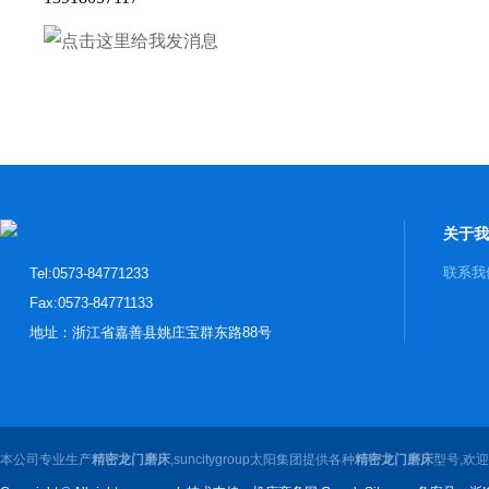
关于我
联系我
Tel:0573-84771233
Fax:0573-84771133
地址：浙江省嘉善县姚庄宝群东路88号
本公司专业生产
精密龙门磨床
,suncitygroup太阳集团提供各种
精密龙门磨床
型号,欢