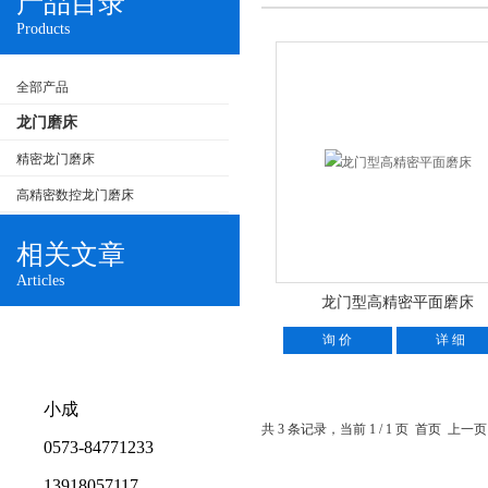
产品目录
Products
全部产品
龙门磨床
精密龙门磨床
高精密数控龙门磨床
相关文章
Articles
龙门型高精密平面磨床
询 价
详 细
小成
共 3 条记录，当前 1 / 1 页 首页 上
0573-84771233
13918057117